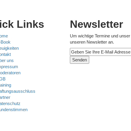
ick Links
Newsletter
ome
Um wichtige Termine und unser A
-Book
unseren Newsletter an.
euigkeiten
ontakt
Senden
ber uns
mpressum
oderatoren
GB
aining
aftungsausschluss
artner
atenschutz
undenstimmen