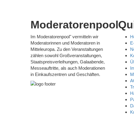
Moderatorenpool
Qu
Im Moderatorenpool" vermitteln wir
H
Moderatorinnen und Moderatoren in
E
Mitteleuropa. Zu den Veranstaltungen
N
zählen sowohl Großveranstaltungen,
K
Staatspreisverleihungen, Galaabende,
Ü
Messeauftritte, als auch Moderationen
I
in Einkaufszentren und Geschäften.
M
A
Tr
H
P
D
K